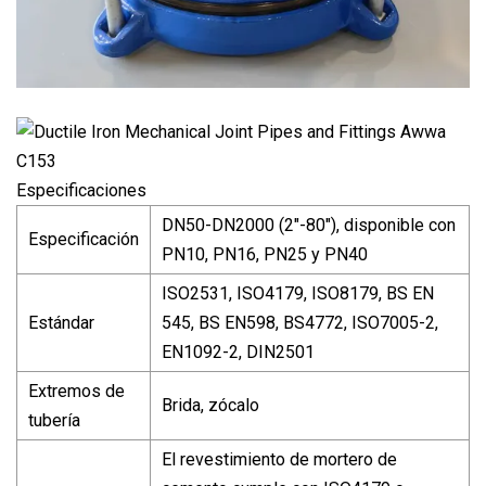
Especificaciones
DN50-DN2000 (2"-80"), disponible con
Especificación
PN10, PN16, PN25 y PN40
ISO2531, ISO4179, ISO8179, BS EN
Estándar
545, BS EN598, BS4772, ISO7005-2,
EN1092-2, DIN2501
Extremos de
Brida, zócalo
tubería
El revestimiento de mortero de