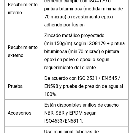
cemento cumple con ISO4179 o
Recubrimiento
pintura bituminosa (medida mínima de
interno
70 micras) o revestimiento epoxi
adherido por fusión
Zincado metálico proyectado
(min.150g/m) según ISO8179 + pintura
Recubrimiento
bituminosa (min.70 micras) o pintura
externo
epoxi en polvo o epoxi o según
requerimiento del cliente.
De acuerdo con ISO 2531 / EN 545 /
Prueba
EN598 y prueba de presión de agua al
100%.
Están disponibles anillos de caucho
Accesorios
NBR, SBR y EPDM según
ISO4633/EN681.1.
Uso municipal, tuberías de