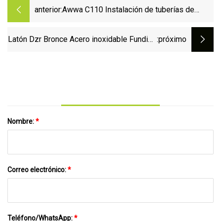
anterior:
Awwa C110 Instalación de tuberías de
hierro dúctil PN16 para tubería de PVC
Latón Dzr Bronce Acero inoxidable Fundido
:próximo
Bola de hierro dúctil Mini gas Babero Polla
Babero Grifo Parada Globo Control No
Nombre:
*
Correo electrónico:
*
Teléfono/WhatsApp:
*