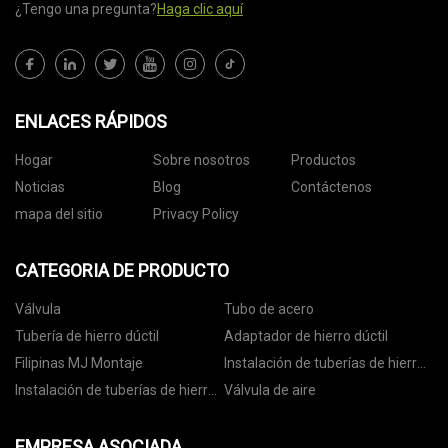
¿Tengo una pregunta?
Haga clic aquí
ENLACES RÁPIDOS
Hogar
Sobre nosotros
Productos
Noticias
Blog
Contáctenos
mapa del sitio
Privacy Policy
CATEGORIA DE PRODUCTO
Válvula
Tubo de acero
Tubería de hierro dúctil
Adaptador de hierro dúctil
Filipinas MJ Montaje
Instalación de tuberías de hierro
dúctil BS
Instalación de tuberías de hierro
Válvula de aire
dúctil AWWA
EMPRESA ASOCIADA